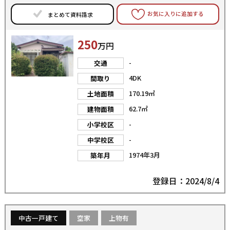
お気に入りに追加する
まとめて資料請求
250
万円
-
交通
4DK
間取り
170.19㎡
土地面積
62.7㎡
建物面積
-
小学校区
-
中学校区
1974年3月
築年月
登録日：2024/8/4
中古一戸建て
空家
上物有