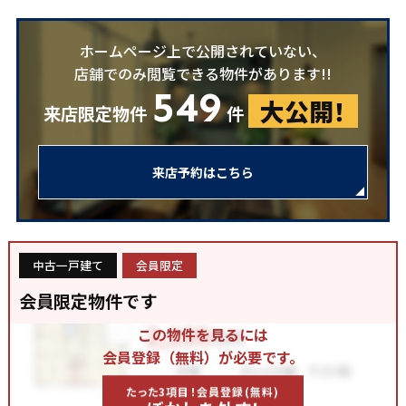
ホームページ上で公開されていない、
店舗でのみ閲覧できる物件があります!!
549
大公開！
来店限定物件
件
来店予約はこちら
中古一戸建て
会員限定
会員限定物件です
この物件を見るには
会員登録（無料）が必要です。
たった3項目！会員登録(無料)