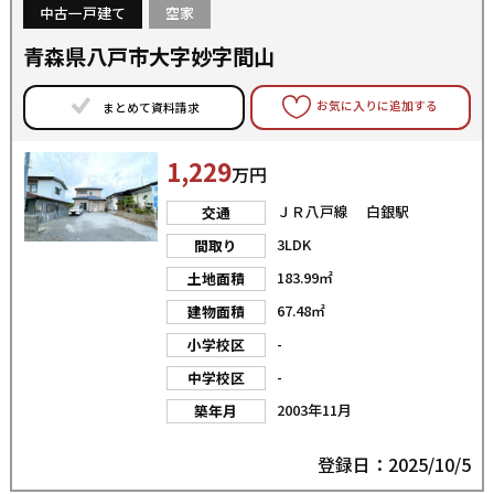
中古一戸建て
空家
青森県八戸市大字妙字間山
お気に入りに追加する
まとめて資料請求
1,229
万円
ＪＲ八戸線 白銀駅
交通
3LDK
間取り
183.99㎡
土地面積
67.48㎡
建物面積
-
小学校区
-
中学校区
2003年11月
築年月
登録日：2025/10/5