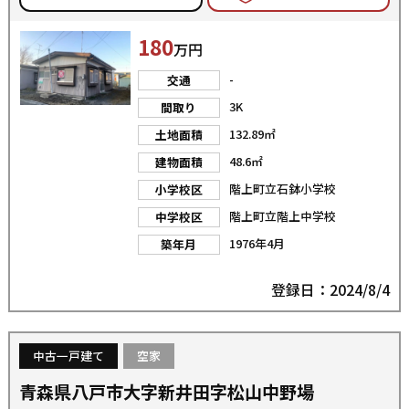
180
万円
-
交通
3K
間取り
132.89㎡
土地面積
48.6㎡
建物面積
階上町立石鉢小学校
小学校区
階上町立階上中学校
中学校区
1976年4月
築年月
登録日：2024/8/4
中古一戸建て
空家
青森県八戸市大字新井田字松山中野場