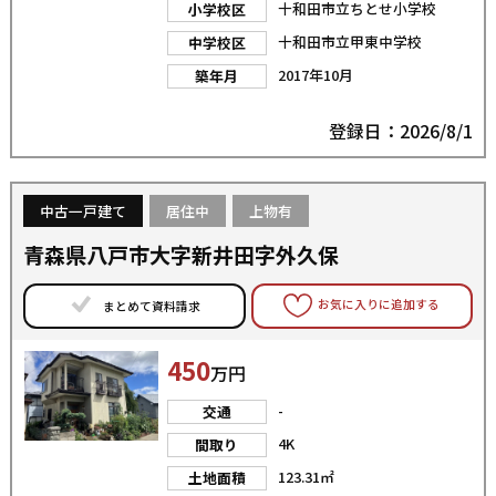
十和田市立ちとせ小学校
小学校区
十和田市立甲東中学校
中学校区
2017年10月
築年月
登録日：2026/8/1
中古一戸建て
居住中
上物有
青森県八戸市大字新井田字外久保
お気に入りに追加する
まとめて資料請求
450
万円
-
交通
4K
間取り
123.31㎡
土地面積