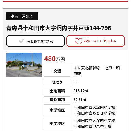
中古一戸建て
青森県十和田市大字洞内字井戸頭144-796
お気に入りに追加する
まとめて資料請求
480
万円
ＪＲ東北新幹線 七戸十和
交通
田駅
3K
間取り
315.12㎡
土地面積
82.81㎡
建物面積
十和田市立大深内小学校
小学校区
十和田市立ちとせ小学校
十和田市立大深内中学校
中学校区
十和田市立甲東中学校