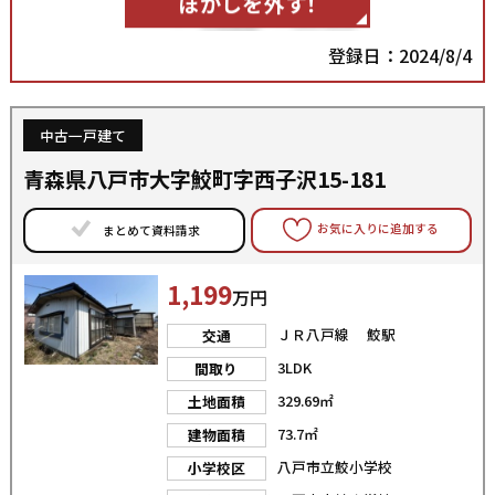
ぼかしを外す！
登録日：2024/8/4
中古一戸建て
青森県八戸市大字鮫町字西子沢15-181
お気に入りに追加する
まとめて資料請求
1,199
万円
ＪＲ八戸線 鮫駅
交通
3LDK
間取り
329.69㎡
土地面積
73.7㎡
建物面積
八戸市立鮫小学校
小学校区