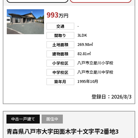
993
万円
-
交通
3LDK
間取り
269.98㎡
土地面積
82.81㎡
建物面積
八戸市立是川小学校
小学校区
八戸市立是川中学校
中学校区
1995年10月
築年月
登録日：2026/8/3
中古一戸建て
居住中
青森県八戸市大字田面木字十文字平2番地3