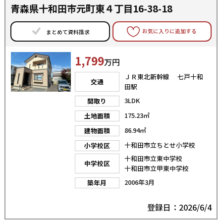
青森県十和田市元町東４丁目16-38-18
お気に入りに追加する
まとめて資料請求
1,799
万円
ＪＲ東北新幹線 七戸十和
交通
田駅
3LDK
間取り
175.23㎡
土地面積
86.94㎡
建物面積
十和田市立ちとせ小学校
小学校区
十和田市立東中学校
中学校区
十和田市立甲東中学校
2006年3月
築年月
登録日：2026/6/4