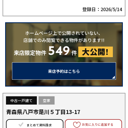
登録日：2026/5/14
ホームページ上で公開されていない、
店舗でのみ閲覧できる物件があります!!
549
大公開！
来店限定物件
件
来店予約はこちら
中古一戸建て
空家
青森県八戸市是川５丁目13-17
お気に入りに追加する
まとめて資料請求