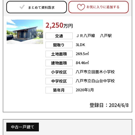
お気に入りに追加する
まとめて資料請求
2,250
万円
ＪＲ八戸線 八戸駅
交通
3LDK
間取り
269.5㎡
土地面積
84.46㎡
建物面積
八戸市立田面木小学校
小学校区
八戸市立白山台中学校
中学校区
2020年1月
築年月
登録日：2024/6/8
中古一戸建て