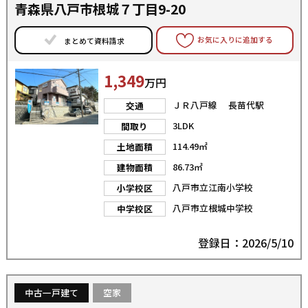
青森県八戸市根城７丁目9-20
お気に入りに追加する
まとめて資料請求
1,349
万円
ＪＲ八戸線 長苗代駅
交通
3LDK
間取り
114.49㎡
土地面積
86.73㎡
建物面積
八戸市立江南小学校
小学校区
八戸市立根城中学校
中学校区
登録日：2026/5/10
中古一戸建て
空家