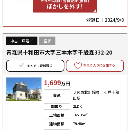
たった3項目！会員登録(無料)
ぼかしを外す！
登録日：2024/9/8
中古一戸建て
空家
青森県十和田市大字三本木字千歳森332-20
お気に入りに追加する
まとめて資料請求
1,699
万円
ＪＲ東北新幹線 七戸十和
交通
田駅
2LDK
間取り
165.35㎡
土地面積
79.48㎡
建物面積