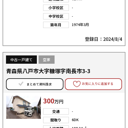
-
小学校区
-
中学校区
1974年3月
築年月
登録日：2024/8/4
中古一戸建て
空家
青森県八戸市大字糠塚字南長市3-3
お気に入りに追加する
まとめて資料請求
300
万円
-
交通
6DK
間取り