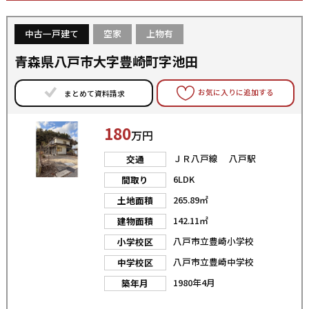
中古一戸建て
空家
上物有
青森県八戸市大字豊崎町字池田
お気に入りに追加する
まとめて資料請求
180
万円
ＪＲ八戸線 八戸駅
交通
6LDK
間取り
265.89㎡
土地面積
142.11㎡
建物面積
八戸市立豊崎小学校
小学校区
八戸市立豊崎中学校
中学校区
1980年4月
築年月