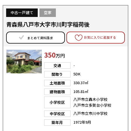
中古一戸建て
空家
青森県八戸市大字市川町字稲荷後
お気に入りに追加する
まとめて資料請求
350
万円
-
交通
5DK
間取り
330.37㎡
土地面積
105.81㎡
建物面積
八戸市立轟木小学校
小学校区
八戸市立多賀台小学校
八戸市立市川中学校
中学校区
1972年9月
築年月