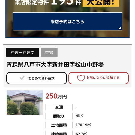
大公開！
来店限定物件
件
来店予約はこちら
中古一戸建て
空家
青森県八戸市大字新井田字松山中野場
お気に入りに追加する
まとめて資料請求
250
万円
-
交通
4DK
間取り
170.19㎡
土地面積
62.7㎡
建物面積