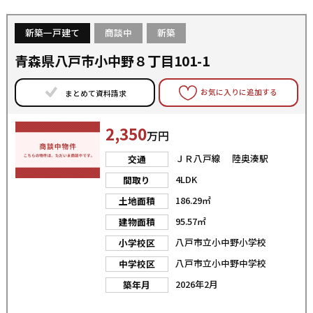
新築一戸建て
商談中
新築
青森県八戸市小中野８丁目101-1
お気に入りに追加する
まとめて資料請求
2,350
万円
ＪＲ八戸線 陸奥湊駅
交通
4LDK
間取り
186.29㎡
土地面積
95.57㎡
建物面積
八戸市立小中野小学校
小学校区
八戸市立小中野中学校
中学校区
2026年2月
築年月