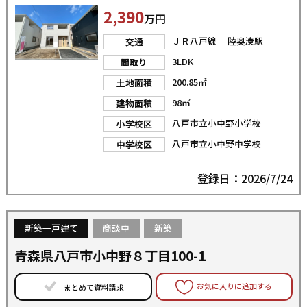
2,390
万円
ＪＲ八戸線 陸奥湊駅
交通
3LDK
間取り
200.85㎡
土地面積
98㎡
建物面積
八戸市立小中野小学校
小学校区
八戸市立小中野中学校
中学校区
登録日：2026/7/24
新築一戸建て
商談中
新築
青森県八戸市小中野８丁目100-1
お気に入りに追加する
まとめて資料請求