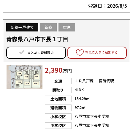
登録日：2026/8/5
新築一戸建て
新築
空家
青森県八戸市下長１丁目
お気に入りに追加する
まとめて資料請求
2,390
万円
ＪＲ八戸線 長苗代駅
交通
4LDK
間取り
154.29㎡
土地面積
97.2㎡
建物面積
八戸市立下長小学校
小学校区
八戸市立下長中学校
中学校区