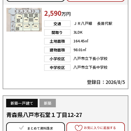
2,590
万円
ＪＲ八戸線 長苗代駅
交通
3LDK
間取り
164.45㎡
土地面積
98.01㎡
建物面積
八戸市立下長小学校
小学校区
八戸市立下長中学校
中学校区
登録日：2026/8/5
新築一戸建て
新築
青森県八戸市石堂１丁目12-27
お気に入りに追加する
まとめて資料請求