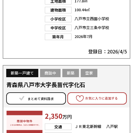
177.8㎡
土地面積
100.44㎡
建物面積
八戸市立西園小学校
小学校区
八戸市立三条中学校
中学校区
2026年7月
築年月
登録日：2026/4/5
新築一戸建て
商談中
新築
空家
青森県八戸市大字長苗代字化石
お気に入りに追加する
まとめて資料請求
2,350
万円
ＪＲ東北新幹線 八戸駅
交通