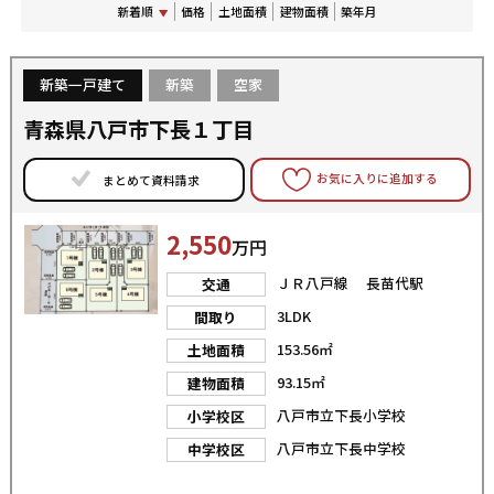
新着順
価格
土地面積
建物面積
築年月
新築一戸建て
新築
空家
青森県八戸市下長１丁目
お気に入りに追加する
まとめて資料請求
2,550
万円
ＪＲ八戸線 長苗代駅
交通
3LDK
間取り
153.56㎡
土地面積
93.15㎡
建物面積
八戸市立下長小学校
小学校区
八戸市立下長中学校
中学校区