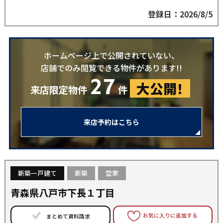
登録日：2026/8/5
ホームページ上で公開されていない、
店舗でのみ閲覧できる物件があります!!
27
大公開！
来店限定物件
件
来店予約はこちら
新築一戸建て
新築
空家
青森県八戸市下長１丁目
お気に入りに追加する
まとめて資料請求