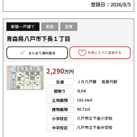
登録日：2026/8/5
新築一戸建て
新築
空家
青森県八戸市下長１丁目
お気に入りに追加する
まとめて資料請求
2,290
万円
ＪＲ八戸線 長苗代駅
交通
3LDK
間取り
183.34㎡
土地面積
90.72㎡
建物面積
八戸市立下長小学校
小学校区
八戸市立下長中学校
中学校区