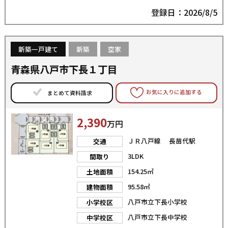
登録日：2026/8/5
新築一戸建て
新築
空家
青森県八戸市下長１丁目
お気に入りに追加する
まとめて資料請求
2,390
万円
ＪＲ八戸線 長苗代駅
交通
3LDK
間取り
154.25㎡
土地面積
95.58㎡
建物面積
八戸市立下長小学校
小学校区
八戸市立下長中学校
中学校区