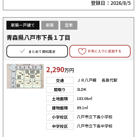
登録日：2026/8/5
新築一戸建て
新築
空家
青森県八戸市下長１丁目
お気に入りに追加する
まとめて資料請求
2,290
万円
ＪＲ八戸線 長苗代駅
交通
3LDK
間取り
183.06㎡
土地面積
89.1㎡
建物面積
八戸市立下長小学校
小学校区
八戸市立下長中学校
中学校区