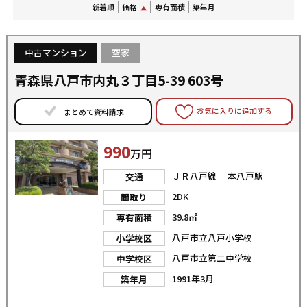
新着順
価格
専有面積
築年月
中古マンション
空家
青森県八戸市内丸３丁目5-39 603号
お気に入りに追加する
まとめて資料請求
990
万円
ＪＲ八戸線 本八戸駅
交通
2DK
間取り
39.8㎡
専有面積
八戸市立八戸小学校
小学校区
八戸市立第二中学校
中学校区
1991年3月
築年月