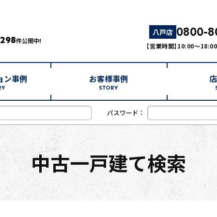
0800-8
八戸店
,298
件公開中!
【営業時間】10:00～18:
ョン事例
お客様事例
店
RY
STORY
パスワード：
中古一戸建て検索