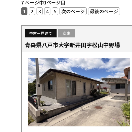
7 ページ中1ページ目
1
2
3
4
5
次のページ
最後のページ
中古一戸建て
空家
青森県八戸市大字新井田字松山中野場