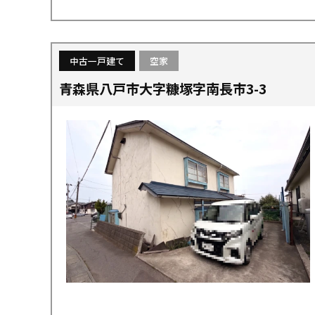
中古一戸建て
空家
青森県八戸市大字糠塚字南長市3-3