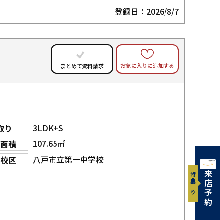
登録日：2026/8/7
お気に入りに追加する
まとめて資料請求
3LDK+S
取り
107.65㎡
物面積
八戸市立第一中学校
学校区
来店予約
特典あり