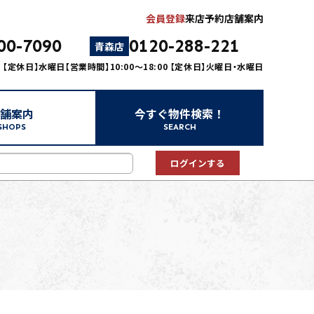
会員登録
来店予約
店舗案内
00-7090
0120-288-221
青森店
00 【定休日】水曜日
【営業時間】10:00～18:00 【定休日】火曜日・水曜日
舗案内
今すぐ物件検索！
SHOPS
SEARCH
中古マンション
中古一戸建て
新築一戸建て
事業用
土地