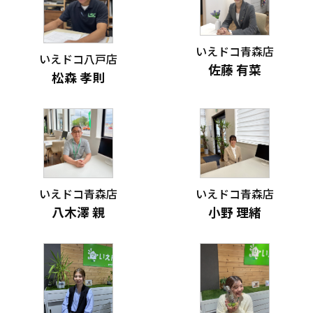
いえドコ青森店
いえドコ八戸店
佐藤 有菜
松森 孝則
いえドコ青森店
いえドコ青森店
八木澤 親
小野 理緒