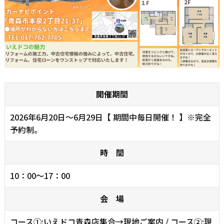
開催期間
2026年6月20日～6月29日【 期間中毎日開催！ 】※完全
予約制。
時 間
10：00～17：00
会 場
コース①:いえドコ青森店集合→現地ご案内 / コース②:現