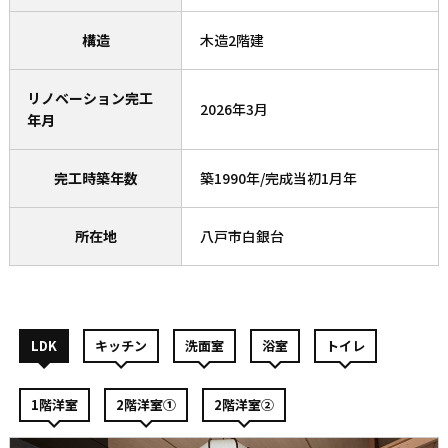
構造
木造2階建
リノベーション完工
2026年3月
年月
完工時築年数
築1990年/完成当初1月年
所在地
八戸市白銀台
LDK
キッチン
洗面室
浴室
トイレ
1階洋室
2階洋室①
2階洋室②