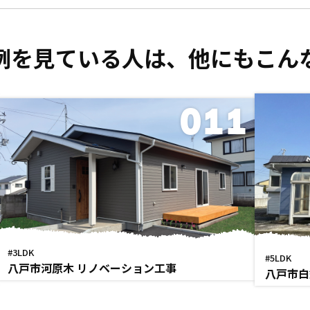
例を見ている人は、
他にもこん
011
#3LDK
#5LDK
八戸市河原木 リノベーション工事
八戸市白