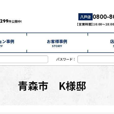
0800-8
八戸店
,299
件公開中!
【営業時間】10:00～18:
ョン事例
お客様事例
店
RY
STORY
パスワード：
青森市 K様邸