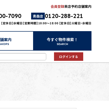
会員登録
来店予約
店舗案内
00-7090
0120-288-221
青森店
00 【定休日】水曜日
【営業時間】10:00～18:00 【定休日】火曜日・水曜日
舗案内
今すぐ物件検索！
SHOPS
SEARCH
中古マンション
中古一戸建て
新築一戸建て
事業用
土地