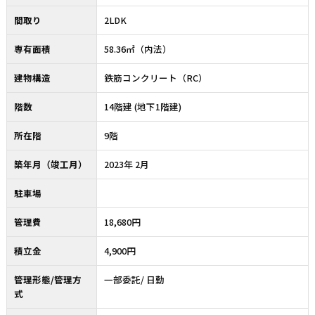
間取り
2LDK
専有面積
58.36㎡（内法）
建物構造
鉄筋コンクリート（RC）
階数
14階建 (地下1階建)
所在階
9階
築年月（竣工月）
2023年 2月
駐車場
管理費
18,680円
積立金
4,900円
管理形態/管理方
一部委託/ 日勤
式