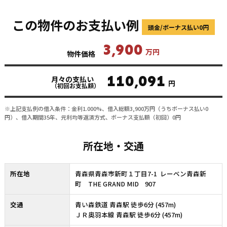
この物件のお支払い例
頭金/ボーナス払い0円
3,900
万円
物件価格
110,091
月々の支払い
円
（初回お支払額）
※上記支払例の借入条件：金利1.000%、借入総額
3,900
万円（うちボーナス払い0
円）、借入期間35年、元利均等返済方式、ボーナス支払額（初回）0円
所在地・交通
所在地
青森県青森市新町１丁目7-1 レーベン青森新
町 THE GRAND MID 907
交通
青い森鉄道 青森駅 徒歩6分 (457m)
ＪＲ奥羽本線 青森駅 徒歩6分 (457m)