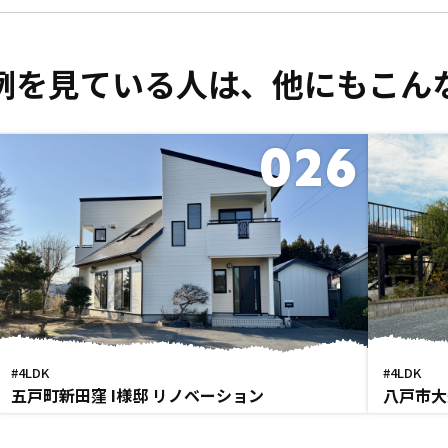
例を見ている人は、
他にもこん
026
#4LDK
#4LDK
五戸町新田窪 I様邸 リノベーション
八戸市大