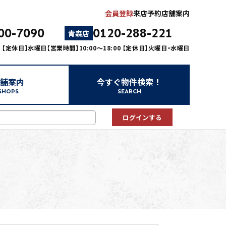
会員登録
来店予約
店舗案内
00-7090
0120-288-221
青森店
00 【定休日】水曜日
【営業時間】10:00～18:00 【定休日】火曜日・水曜日
舗案内
今すぐ物件検索！
SHOPS
SEARCH
中古マンション
中古一戸建て
新築一戸建て
事業用
土地