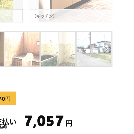
【キッチン】
い0円
7,057
支払い
円
払額）