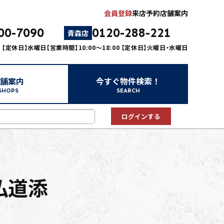
会員登録
来店予約
店舗案内
00-7090
0120-288-221
青森店
00 【定休日】水曜日
【営業時間】10:00～18:00 【定休日】火曜日・水曜日
舗案内
今すぐ物件検索！
SHOPS
SEARCH
中古マンション
中古一戸建て
新築一戸建て
事業用
土地
仏道添