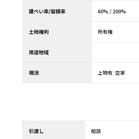
建ぺい率/容積率
60% / 200%
土地権利
所有権
用途地域
現況
上物有 空家
引渡し
相談