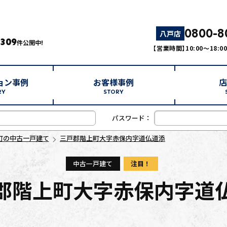
0800-8
八戸店
,309
件公開中!
【営業時間】10:00～18:
ョン事例
お客様事例
店
RY
STORY
パスワード：
町の中古一戸建て
三戸郡階上町大字赤保内字道仏道添
中古一戸建て
注目！
郡階上町大字赤保内字道