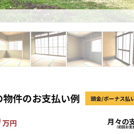
の物件のお支払い例
頭金/ボーナス払
0
月々の
万円
（初回お支