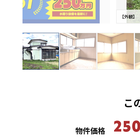
【外観】
こ
25
物件価格