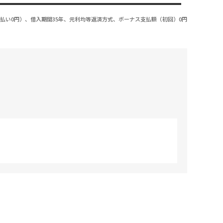
払い0円）、借入期間35年、元利均等返済方式、ボーナス支払額（初回）0円